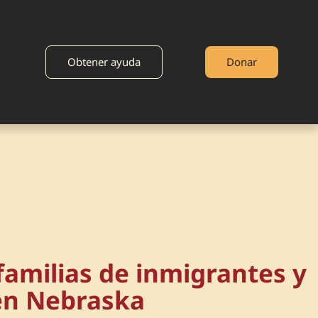
Obtener ayuda
Donar
familias de inmigrantes y
en Nebraska